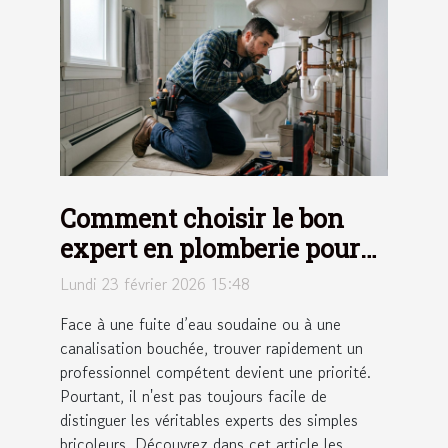
Comment choisir le bon
expert en plomberie pour
vos urgences ?
Lundi 23 février 2026 15:48
Face à une fuite d’eau soudaine ou à une
canalisation bouchée, trouver rapidement un
professionnel compétent devient une priorité.
Pourtant, il n'est pas toujours facile de
distinguer les véritables experts des simples
bricoleurs. Découvrez dans cet article les