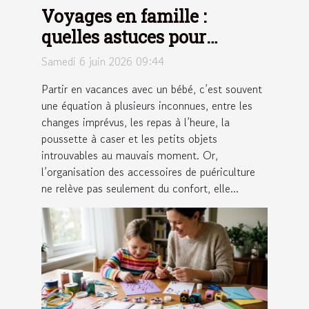
Voyages en famille :
quelles astuces pour
optimiser l’organisation
Samedi 6 juin 2026 09:44
des accessoires de
Partir en vacances avec un bébé, c’est souvent
puériculture ?
une équation à plusieurs inconnues, entre les
changes imprévus, les repas à l’heure, la
poussette à caser et les petits objets
introuvables au mauvais moment. Or,
l’organisation des accessoires de puériculture
ne relève pas seulement du confort, elle...