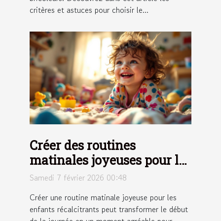
critères et astuces pour choisir le...
Créer des routines
matinales joyeuses pour les
enfants récalcitrants
Samedi 7 février 2026 00:48
Créer une routine matinale joyeuse pour les
enfants récalcitrants peut transformer le début