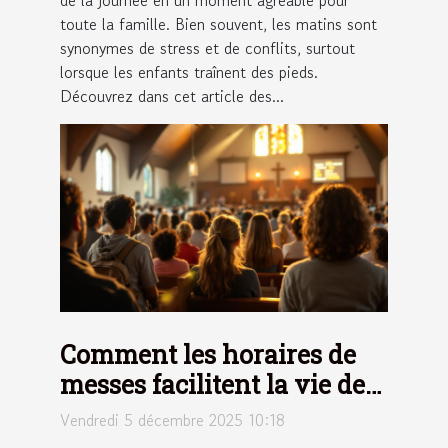
de la journée en un moment agréable pour
toute la famille. Bien souvent, les matins sont
synonymes de stress et de conflits, surtout
lorsque les enfants traînent des pieds.
Découvrez dans cet article des...
Comment les horaires de
messes facilitent la vie des
fidèles ?
Vendredi 5 décembre 2025 10:18