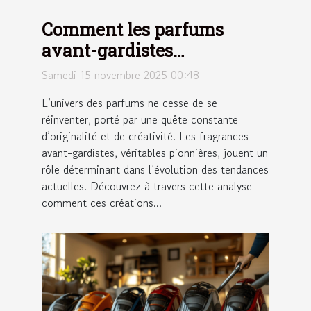
Comment les parfums
avant-gardistes
influencent-ils les
Samedi 15 novembre 2025 00:48
tendances modernes ?
L’univers des parfums ne cesse de se
réinventer, porté par une quête constante
d’originalité et de créativité. Les fragrances
avant-gardistes, véritables pionnières, jouent un
rôle déterminant dans l’évolution des tendances
actuelles. Découvrez à travers cette analyse
comment ces créations...