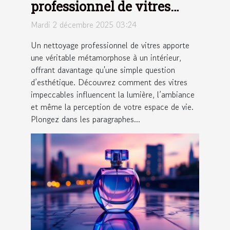
professionnel de vitres
peut transformer votre
Mardi 2 décembre 2025 03:24
espace de vie ?
Un nettoyage professionnel de vitres apporte
une véritable métamorphose à un intérieur,
offrant davantage qu'une simple question
d’esthétique. Découvrez comment des vitres
impeccables influencent la lumière, l’ambiance
et même la perception de votre espace de vie.
Plongez dans les paragraphes...