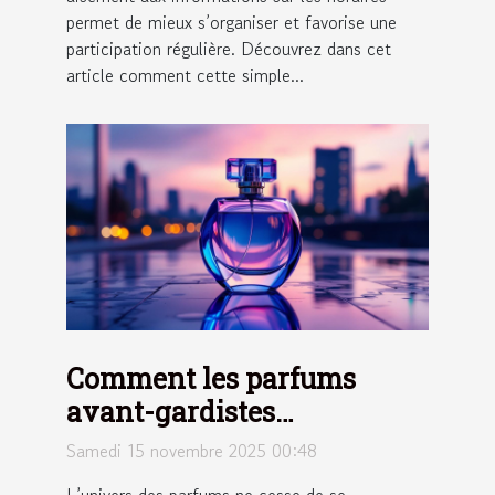
permet de mieux s’organiser et favorise une
participation régulière. Découvrez dans cet
article comment cette simple...
Comment les parfums
avant-gardistes
influencent-ils les
Samedi 15 novembre 2025 00:48
tendances modernes ?
L’univers des parfums ne cesse de se