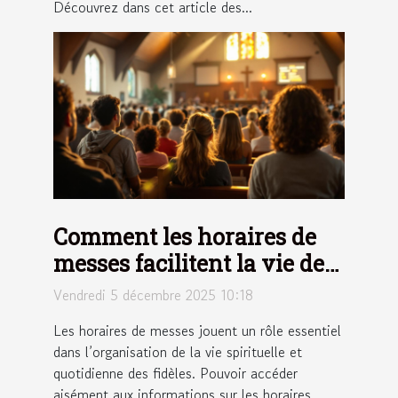
Découvrez dans cet article des...
Comment les horaires de
messes facilitent la vie des
fidèles ?
Vendredi 5 décembre 2025 10:18
Les horaires de messes jouent un rôle essentiel
dans l’organisation de la vie spirituelle et
quotidienne des fidèles. Pouvoir accéder
aisément aux informations sur les horaires