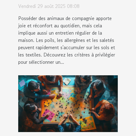
maisons avec animaux ?
Vendredi 29 août 2025 08:08
Posséder des animaux de compagnie apporte
joie et réconfort au quotidien, mais cela
implique aussi un entretien régulier de la
maison. Les poils, les allergènes et les saletés
peuvent rapidement s'accumuler sur les sols et
les textiles. Découvrez les critères à privilégier
pour sélectionner un...