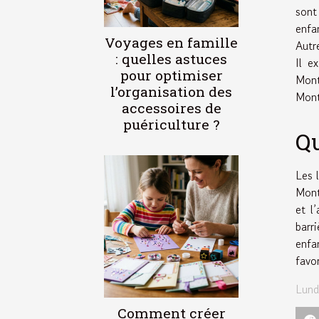
sont
enfa
Voyages en famille
Autr
: quelles astuces
Il e
pour optimiser
Mont
l’organisation des
Mont
accessoires de
puériculture ?
Qu
Les 
Mont
et l
barr
enfa
favo
Lund
Comment créer