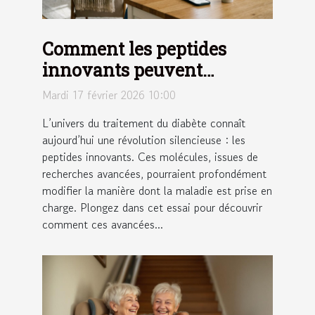
Comment les peptides
innovants peuvent
transformer le traitement
Mardi 17 février 2026 10:00
du diabète ?
L’univers du traitement du diabète connaît
aujourd’hui une révolution silencieuse : les
peptides innovants. Ces molécules, issues de
recherches avancées, pourraient profondément
modifier la manière dont la maladie est prise en
charge. Plongez dans cet essai pour découvrir
comment ces avancées...