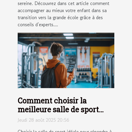
sereine. Découvrez dans cet article comment
accompagner au mieux votre enfant dans sa
transition vers la grande école grâce à des
conseils d’experts....
Comment choisir la
meilleure salle de sport
pour vos besoins ?
Jeudi 28 août 2025 20:56
Choisir la salle de sport idéale pour répondre à