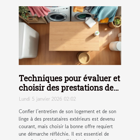
Techniques pour évaluer et
choisir des prestations de
ménage et de repassage
Lundi 5 janvier 2026 02:02
Confier l’entretien de son logement et de son
linge à des prestataires extérieurs est devenu
courant, mais choisir la bonne offre requiert
une démarche réfléchie. Il est essentiel de