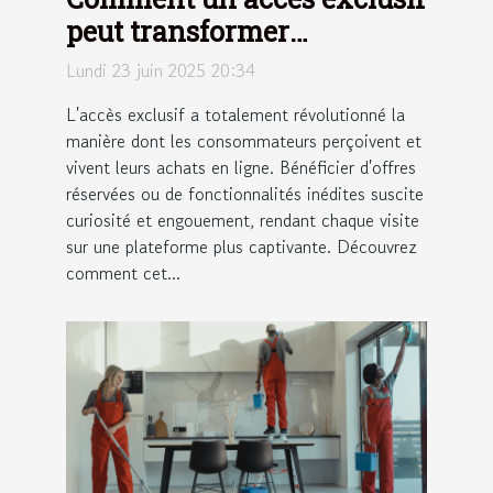
peut transformer
l'expérience d'achat en
Lundi 23 juin 2025 20:34
ligne
L'accès exclusif a totalement révolutionné la
manière dont les consommateurs perçoivent et
vivent leurs achats en ligne. Bénéficier d'offres
réservées ou de fonctionnalités inédites suscite
curiosité et engouement, rendant chaque visite
sur une plateforme plus captivante. Découvrez
comment cet...