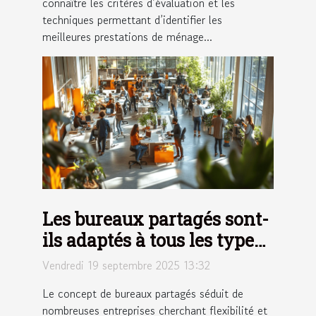
connaître les critères d’évaluation et les
techniques permettant d’identifier les
meilleures prestations de ménage...
Les bureaux partagés sont-
ils adaptés à tous les types
d'entreprises ?
Vendredi 19 septembre 2025 13:32
Le concept de bureaux partagés séduit de
nombreuses entreprises cherchant flexibilité et