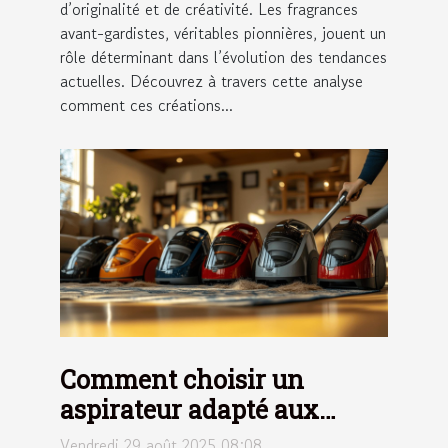
d’originalité et de créativité. Les fragrances
avant-gardistes, véritables pionnières, jouent un
rôle déterminant dans l’évolution des tendances
actuelles. Découvrez à travers cette analyse
comment ces créations...
Comment choisir un
aspirateur adapté aux
maisons avec animaux ?
Vendredi 29 août 2025 08:08