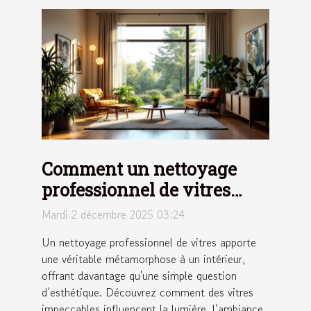
Comment un nettoyage
professionnel de vitres
peut transformer votre
Mardi 2 décembre 2025 03:24
espace de vie ?
Un nettoyage professionnel de vitres apporte
une véritable métamorphose à un intérieur,
offrant davantage qu'une simple question
d’esthétique. Découvrez comment des vitres
impeccables influencent la lumière, l’ambiance