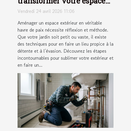
transformer votre espace
extérieur en un havre de
Vendredi 24 avril 2026 11:06
paix
Aménager un espace extérieur en véritable
havre de paix nécessite réflexion et méthode.
Que votre jardin soit petit ou vaste, il existe
des techniques pour en faire un lieu propice à la
détente et à l’évasion. Découvrez les étapes
incontournables pour sublimer votre extérieur et
en faire un...