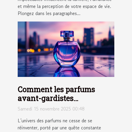
et même la perception de votre espace de vie.
Plongez dans les paragraphes...
Comment les parfums
avant-gardistes
influencent-ils les
Samedi 15 novembre 2025 00:48
tendances modernes ?
L’univers des parfums ne cesse de se
réinventer, porté par une quête constante