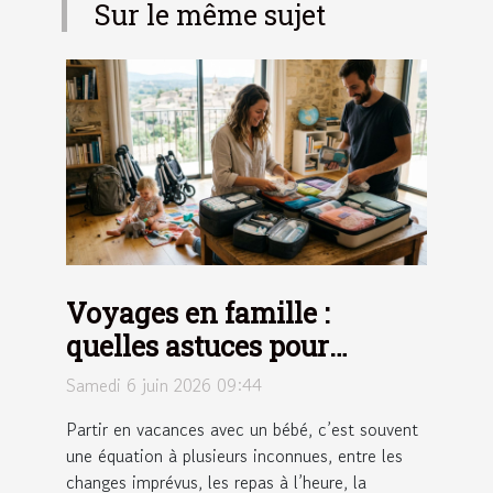
Sur le même sujet
Voyages en famille :
quelles astuces pour
optimiser l’organisation
Samedi 6 juin 2026 09:44
des accessoires de
Partir en vacances avec un bébé, c’est souvent
puériculture ?
une équation à plusieurs inconnues, entre les
changes imprévus, les repas à l’heure, la