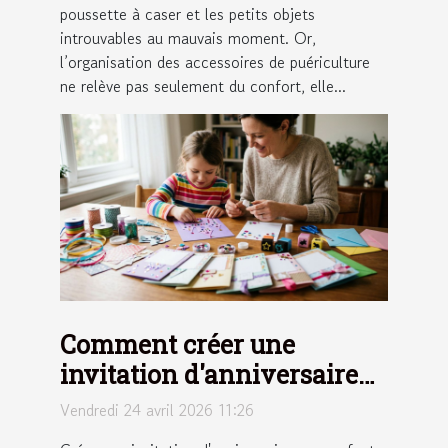
poussette à caser et les petits objets
introuvables au mauvais moment. Or,
l’organisation des accessoires de puériculture
ne relève pas seulement du confort, elle...
Comment créer une
invitation d'anniversaire
pour enfants qui
Vendredi 24 avril 2026 11:26
émerveille ?