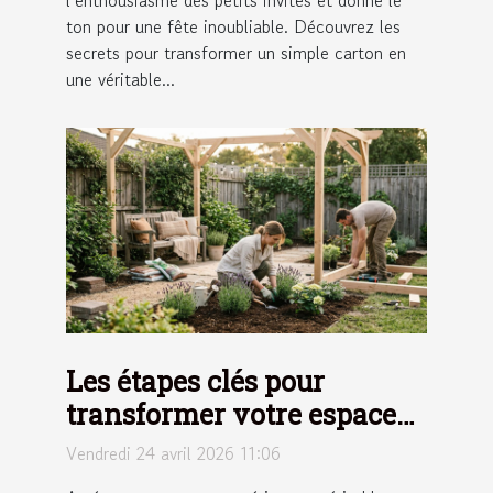
ton pour une fête inoubliable. Découvrez les
secrets pour transformer un simple carton en
une véritable...
Les étapes clés pour
transformer votre espace
extérieur en un havre de
Vendredi 24 avril 2026 11:06
paix