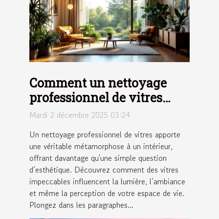
Comment un nettoyage
professionnel de vitres
peut transformer votre
Mardi 2 décembre 2025 03:24
espace de vie ?
Un nettoyage professionnel de vitres apporte
une véritable métamorphose à un intérieur,
offrant davantage qu'une simple question
d’esthétique. Découvrez comment des vitres
impeccables influencent la lumière, l’ambiance
et même la perception de votre espace de vie.
Plongez dans les paragraphes...