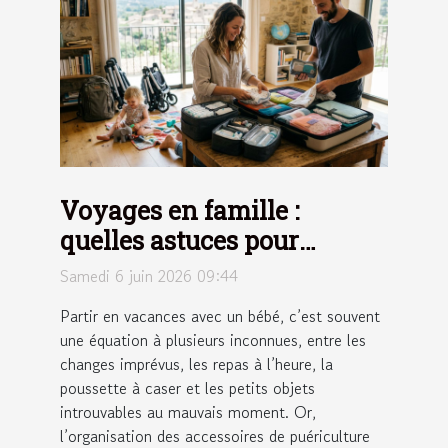
Voyages en famille :
quelles astuces pour
optimiser l’organisation
Samedi 6 juin 2026 09:44
des accessoires de
Partir en vacances avec un bébé, c’est souvent
puériculture ?
une équation à plusieurs inconnues, entre les
changes imprévus, les repas à l’heure, la
poussette à caser et les petits objets
introuvables au mauvais moment. Or,
l’organisation des accessoires de puériculture