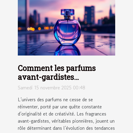
Comment les parfums
avant-gardistes
influencent-ils les
Samedi 15 novembre 2025 00:48
tendances modernes ?
L’univers des parfums ne cesse de se
réinventer, porté par une quête constante
d’originalité et de créativité. Les fragrances
avant-gardistes, véritables pionnières, jouent un
rôle déterminant dans l’évolution des tendances