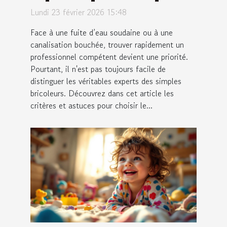
vos urgences ?
Lundi 23 février 2026 15:48
Face à une fuite d’eau soudaine ou à une
canalisation bouchée, trouver rapidement un
professionnel compétent devient une priorité.
Pourtant, il n'est pas toujours facile de
distinguer les véritables experts des simples
bricoleurs. Découvrez dans cet article les
critères et astuces pour choisir le...