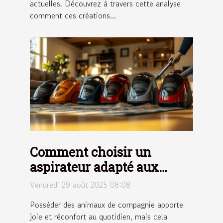
actuelles. Découvrez à travers cette analyse
comment ces créations...
Comment choisir un
aspirateur adapté aux
maisons avec animaux ?
Vendredi 29 août 2025 08:08
Posséder des animaux de compagnie apporte
joie et réconfort au quotidien, mais cela