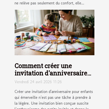
ne relève pas seulement du confort, elle...
Comment créer une
invitation d'anniversaire
pour enfants qui
Vendredi 24 avril 2026 11:26
émerveille ?
Créer une invitation d'anniversaire pour enfants
qui émerveille n’est pas une tâche à prendre à
la légère. Une invitation bien conçue suscite
l’enthousiasme des petits invités et donne le