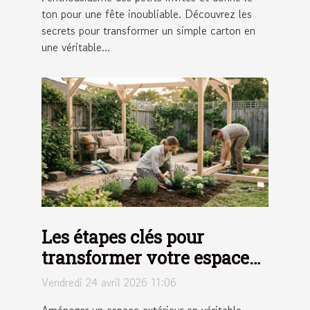
ton pour une fête inoubliable. Découvrez les
secrets pour transformer un simple carton en
une véritable...
Les étapes clés pour
transformer votre espace
extérieur en un havre de
Vendredi 24 avril 2026 11:06
paix
Aménager un espace extérieur en véritable