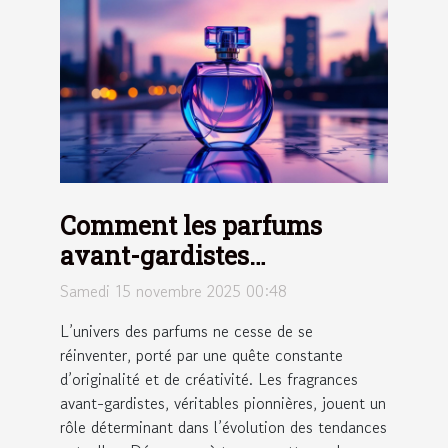
Comment les parfums
avant-gardistes
influencent-ils les
Samedi 15 novembre 2025 00:48
tendances modernes ?
L’univers des parfums ne cesse de se
réinventer, porté par une quête constante
d’originalité et de créativité. Les fragrances
avant-gardistes, véritables pionnières, jouent un
rôle déterminant dans l’évolution des tendances