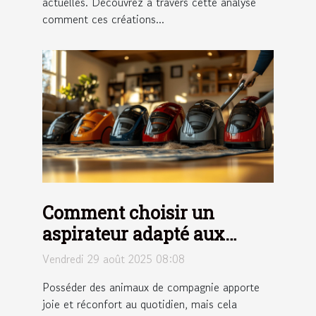
actuelles. Découvrez à travers cette analyse
comment ces créations...
Comment choisir un
aspirateur adapté aux
maisons avec animaux ?
Vendredi 29 août 2025 08:08
Posséder des animaux de compagnie apporte
joie et réconfort au quotidien, mais cela