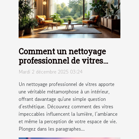
Comment un nettoyage
professionnel de vitres
peut transformer votre
Mardi 2 décembre 2025 03:24
espace de vie ?
Un nettoyage professionnel de vitres apporte
une véritable métamorphose à un intérieur,
offrant davantage qu'une simple question
d’esthétique. Découvrez comment des vitres
impeccables influencent la lumière, l’ambiance
et même la perception de votre espace de vie.
Plongez dans les paragraphes...