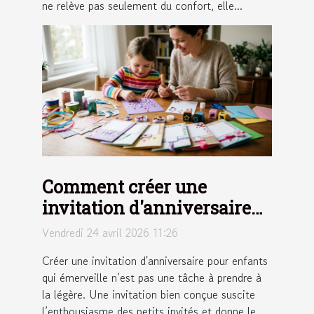
ne relève pas seulement du confort, elle...
Comment créer une
invitation d'anniversaire
pour enfants qui
Vendredi 24 avril 2026 11:26
émerveille ?
Créer une invitation d'anniversaire pour enfants
qui émerveille n’est pas une tâche à prendre à
la légère. Une invitation bien conçue suscite
l’enthousiasme des petits invités et donne le