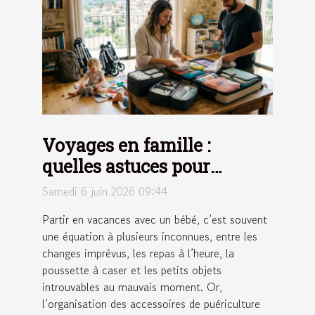
Voyages en famille :
quelles astuces pour
optimiser l’organisation
Samedi 6 juin 2026 09:44
des accessoires de
Partir en vacances avec un bébé, c’est souvent
puériculture ?
une équation à plusieurs inconnues, entre les
changes imprévus, les repas à l’heure, la
poussette à caser et les petits objets
introuvables au mauvais moment. Or,
l’organisation des accessoires de puériculture