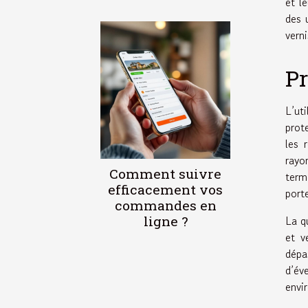
et l
des 
vern
Pr
L’ut
prot
les 
rayo
Comment suivre
term
efficacement vos
port
commandes en
ligne ?
La q
et v
dépa
d’év
envi