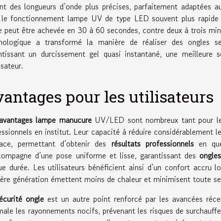
ent des longueurs d’onde plus précises, parfaitement adaptées au
 le fonctionnement lampe UV de type LED souvent plus rapide 
e peut être achevée en 30 à 60 secondes, contre deux à trois min
nologique a transformé la manière de réaliser des ongles s
ntissant un durcissement gel quasi instantané, une meilleure 
lisateur.
antages pour les utilisateurs
avantages lampe manucure
UV/LED sont nombreux tant pour les 
essionnels en institut. Leur capacité à réduire considérablement l
cace, permettant d’obtenir des
résultats professionnels
en que
compagne d’une pose uniforme et lisse, garantissant des
ongles
ue durée. Les utilisateurs bénéficient ainsi d’un confort accru
ière génération émettent moins de chaleur et minimisent toute se
écurité ongle
est un autre point renforcé par les avancées récen
male les rayonnements nocifs, prévenant les risques de surchauff