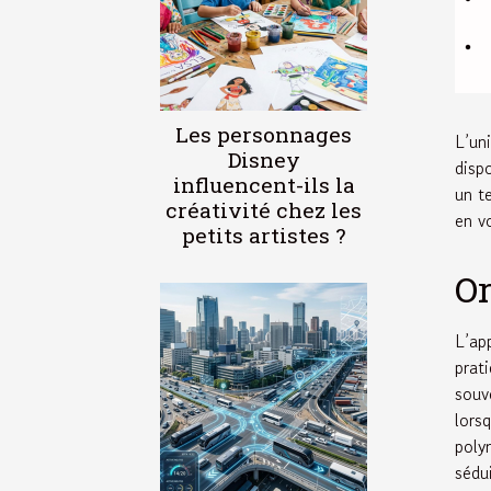
Les personnages
L’un
Disney
disp
influencent-ils la
un t
créativité chez les
en v
petits artistes ?
O
L’ap
prat
souv
lors
poly
sédui