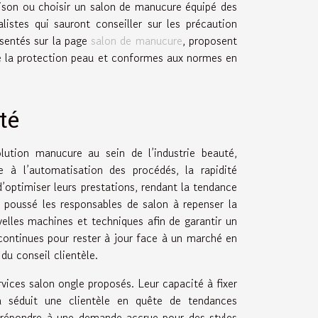
ison ou choisir un salon de manucure équipé des
listes qui sauront conseiller sur les précaution
sentés sur la page
salon de manucure
, proposent
 la protection peau et conformes aux normes en
té
ution manucure au sein de l’industrie beauté,
e à l’automatisation des procédés, la rapidité
’optimiser leurs prestations, rendant la tendance
 poussé les responsables de salon à repenser la
velles machines et techniques afin de garantir un
 continues pour rester à jour face à un marché en
 du conseil clientèle.
ices salon ongle proposés. Leur capacité à fixer
a séduit une clientèle en quête de tendances
s répondre à une demande accrue pour des styles