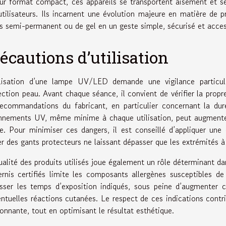
eur format compact, ces appareils se transportent aisément et se 
utilisateurs. Ils incarnent une évolution majeure en matière de p
is semi-permanent ou de gel en un geste simple, sécurisé et acces
écautions d’utilisation
ilisation d’une lampe UV/LED demande une vigilance particuli
ection peau. Avant chaque séance, il convient de vérifier la propr
recommandations du fabricant, en particulier concernant la dur
nnements UV, même minime à chaque utilisation, peut augmenter l
e. Pour minimiser ces dangers, il est conseillé d’appliquer une
er des gants protecteurs ne laissant dépasser que les extrémités à 
ualité des produits utilisés joue également un rôle déterminant dan
ernis certifiés limite les composants allergènes susceptibles de
sser les temps d’exposition indiqués, sous peine d’augmenter c
entuelles réactions cutanées. Le respect de ces indications contri
ronnante, tout en optimisant le résultat esthétique.