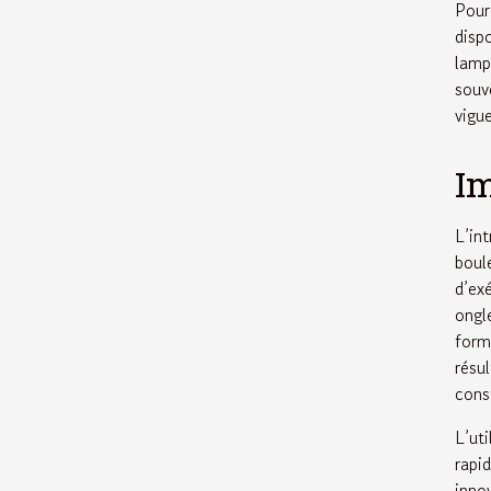
Pour
disp
lamp
souv
vigue
Im
L’in
boul
d’ex
ongl
form
résu
const
L’ut
rapi
inno