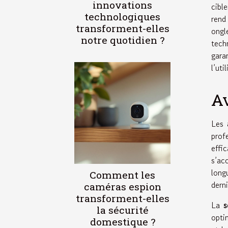
innovations
cibl
technologiques
rend
transforment-elles
ongl
notre quotidien ?
tech
gara
l’uti
Av
Les
prof
effi
s’ac
long
Comment les
dern
caméras espion
transforment-elles
La
s
la sécurité
opti
domestique ?