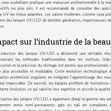
 ceux souhaitant pratiquer une manucure professionnelle à la ma
ositifs les plus sûrs, il est recommandé de consulter des spécia
e UV les mieux adaptées. Les salons modernes, comme ceux pré
ent des lampes UV/LED de dernière génération, respectueuses de
ur.
pact sur l’industrie de la beau
troduction des lampes UV/LED a déclenché une véritable révol
eversant les méthodes traditionnelles dans les instituts. Grâc
écution et la précision du séchage ont permis aux professionnels d
e plus accessible et modulable. Cette évolution technologique a
ation prothésiste ongulaire, en intégrant l’apprentissage des nou
ltat impeccable. De surcroît, les équipes profitent de formations
ante évolution, ce qui valorise leur expertise et accroît la qualité
ilisation des lampes UV/LED a également élargi la gamme des serv
dement vernis semi-permanents, gels ou nail art complexes 
vantes et de résultats durables. Les instituts peuvent désormai