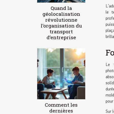
L’ad
Quand la
le t
géolocalisation
prof
révolutionne
puis
l’organisation du
plaç
transport
bril
d’entreprise
Fo
Le f
phot
abso
soli
duré
molé
pour
Comment les
dernières
Sur 