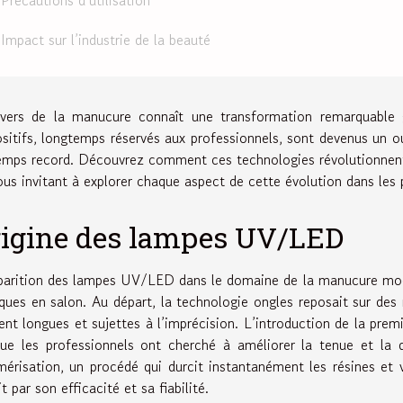
Impact sur l’industrie de la beauté
ivers de la manucure connaît une transformation remarquable
ositifs, longtemps réservés aux professionnels, sont devenus un o
emps record. Découvrez comment ces technologies révolutionnent 
ous invitant à explorer chaque aspect de cette évolution dans les 
rigine des lampes UV/LED
parition des lampes UV/LED dans le domaine de la manucure mo
iques en salon. Au départ, la technologie ongles reposait sur des 
ent longues et sujettes à l’imprécision. L’introduction de la pr
que les professionnels ont cherché à améliorer la tenue et la 
mérisation, un procédé qui durcit instantanément les résines et 
t par son efficacité et sa fiabilité.