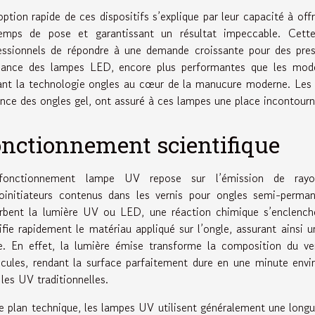
option rapide de ces dispositifs s’explique par leur capacité à of
emps de pose et garantissant un résultat impeccable. Cett
essionnels de répondre à une demande croissante pour des pres
sance des lampes LED, encore plus performantes que les modè
ant la technologie ongles au cœur de la manucure moderne. Les a
lance des ongles gel, ont assuré à ces lampes une place incontourn
nctionnement scientifique
onctionnement lampe UV repose sur l’émission de rayonn
oinitiateurs contenus dans les vernis pour ongles semi-perman
rbent la lumière UV ou LED, une réaction chimique s’enclenche
difie rapidement le matériau appliqué sur l’ongle, assurant ainsi
e. En effet, la lumière émise transforme la composition du v
cules, rendant la surface parfaitement dure en une minute envi
 les UV traditionnelles.
le plan technique, les lampes UV utilisent généralement une longu