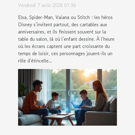
chez les petits artistes ?
Vendredi 7 août 2026 01:36
Elsa, Spider-Man, Vaiana ou Stitch : les héros
Disney s’invitent partout, des cartables aux
anniversaires, et ils finissent souvent sur la
table du salon, là où l’enfant dessine. À l’heure
où les écrans captent une part croissante du
temps de loisir, ces personnages jouent-ils un
rôle d’étincelle...