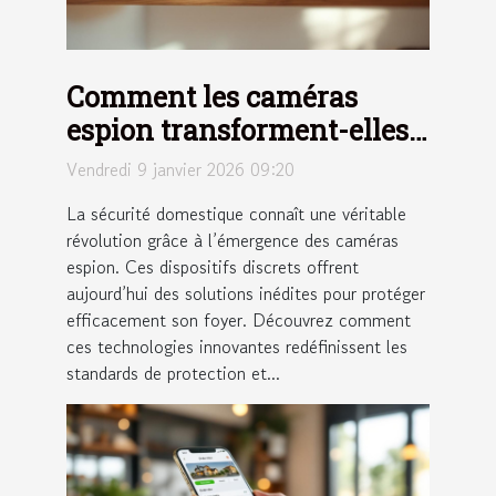
Comment les caméras
espion transforment-elles
la sécurité domestique ?
Vendredi 9 janvier 2026 09:20
La sécurité domestique connaît une véritable
révolution grâce à l’émergence des caméras
espion. Ces dispositifs discrets offrent
aujourd’hui des solutions inédites pour protéger
efficacement son foyer. Découvrez comment
ces technologies innovantes redéfinissent les
standards de protection et...