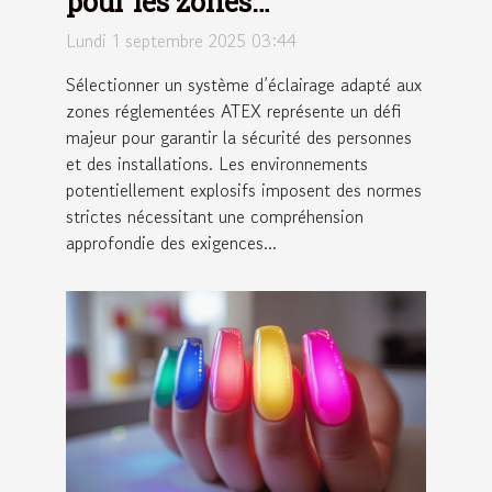
pour les zones
réglementées ATEX
Lundi 1 septembre 2025 03:44
Sélectionner un système d’éclairage adapté aux
zones réglementées ATEX représente un défi
majeur pour garantir la sécurité des personnes
et des installations. Les environnements
potentiellement explosifs imposent des normes
strictes nécessitant une compréhension
approfondie des exigences...