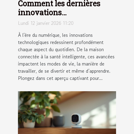
Comment les dernières
innovations
technologiques
Lundi 12 janvier 2026 11:20
transforment-elles notre
À l'ère du numérique, les innovations
quotidien ?
technologiques redessinent profondément
chaque aspect du quotidien. De la maison
connectée à la santé intelligente, ces avancées
impactent les modes de vie, la manière de
travailler, de se divertir et même d’apprendre.
Plongez dans cet aperçu captivant pour...