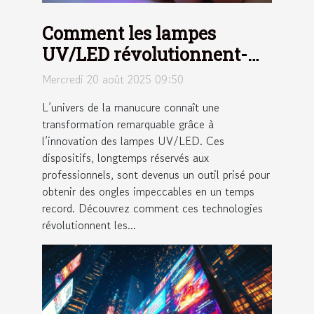
Comment les lampes
UV/LED révolutionnent-
elles la manucure moderne
Mercredi 20 août 2025 09:50
?
L’univers de la manucure connaît une
transformation remarquable grâce à
l’innovation des lampes UV/LED. Ces
dispositifs, longtemps réservés aux
professionnels, sont devenus un outil prisé pour
obtenir des ongles impeccables en un temps
record. Découvrez comment ces technologies
révolutionnent les...