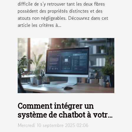
difficile de s’y retrouver tant les deux fibres
possèdent des propriétés distinctes et des
atouts non négligeables. Découvrez dans cet
article les critères à...
Comment intégrer un
système de chatbot à votre
stratégie CRM ?
Mercredi 10 septembre 2025 02:06