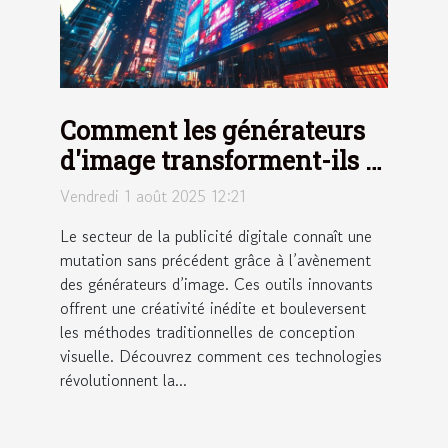
Comment les générateurs
d'image transforment-ils le
secteur de la publicité
Vendredi 1 août 2025 12:21
digitale ?
Le secteur de la publicité digitale connaît une
mutation sans précédent grâce à l’avènement
des générateurs d’image. Ces outils innovants
offrent une créativité inédite et bouleversent
les méthodes traditionnelles de conception
visuelle. Découvrez comment ces technologies
révolutionnent la...