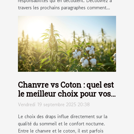
responsabilités qui en découlent. Découvrez à
travers les prochains paragraphes comment...
Chanvre vs Coton : quel est
le meilleur choix pour vos
draps ?
Vendredi 19 septembre 2025 20:38
Le choix des draps influe directement sur la
qualité du sommeil et le confort nocturne.
Entre le chanvre et le coton, il est parfois