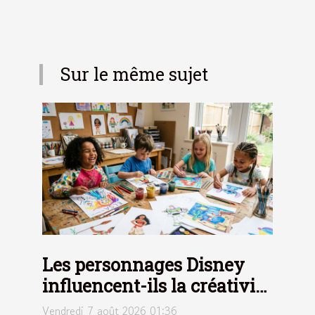
Sur le même sujet
Les personnages Disney
influencent-ils la créativité
chez les petits artistes ?
Vendredi 7 août 2026 01:36