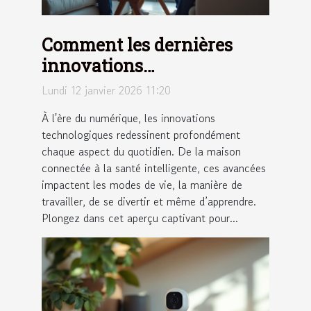
Comment les dernières
innovations
technologiques
Lundi 12 janvier 2026 11:20
transforment-elles notre
À l'ère du numérique, les innovations
quotidien ?
technologiques redessinent profondément
chaque aspect du quotidien. De la maison
connectée à la santé intelligente, ces avancées
impactent les modes de vie, la manière de
travailler, de se divertir et même d’apprendre.
Plongez dans cet aperçu captivant pour...