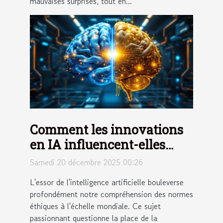
mauvaises surprises, tout en...
Comment les innovations
en IA influencent-elles
l'éthique globale ?
Samedi 20 décembre 2025 00:26
L'essor de l'intelligence artificielle bouleverse
profondément notre compréhension des normes
éthiques à l'échelle mondiale. Ce sujet
passionnant questionne la place de la