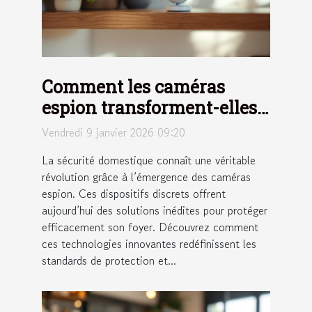
Comment les caméras
espion transforment-elles
la sécurité domestique ?
Vendredi 9 janvier 2026 09:20
La sécurité domestique connaît une véritable
révolution grâce à l’émergence des caméras
espion. Ces dispositifs discrets offrent
aujourd’hui des solutions inédites pour protéger
efficacement son foyer. Découvrez comment
ces technologies innovantes redéfinissent les
standards de protection et...