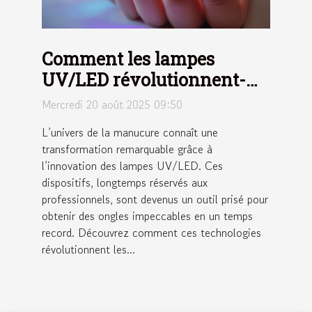
Comment les lampes
UV/LED révolutionnent-
elles la manucure moderne
Mercredi 20 août 2025 09:50
?
L’univers de la manucure connaît une
transformation remarquable grâce à
l’innovation des lampes UV/LED. Ces
dispositifs, longtemps réservés aux
professionnels, sont devenus un outil prisé pour
obtenir des ongles impeccables en un temps
record. Découvrez comment ces technologies
révolutionnent les...