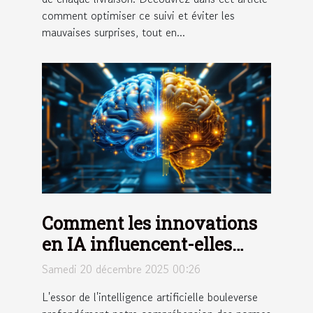
comment optimiser ce suivi et éviter les
mauvaises surprises, tout en...
Comment les innovations
en IA influencent-elles
l'éthique globale ?
Samedi 20 décembre 2025 00:26
L'essor de l'intelligence artificielle bouleverse