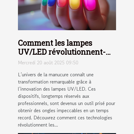
Comment les lampes
UV/LED révolutionnent-
elles la manucure moderne
Mercredi 20 août 2025 09:50
?
L’univers de la manucure connaît une
transformation remarquable grâce à
l’innovation des lampes UV/LED. Ces
dispositifs, longtemps réservés aux
professionnels, sont devenus un outil prisé pour
obtenir des ongles impeccables en un temps
record. Découvrez comment ces technologies
révolutionnent les...