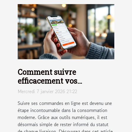
Comment suivre
efficacement vos
commandes en ligne ?
Mercredi 7 janvier 2026 21:22
Suivre ses commandes en ligne est devenu une
étape incontournable dans la consommation
moderne. Grâce aux outils numériques, il est
désormais simple de rester informé du statut
de chaque livraison. Découvrez dans cet article