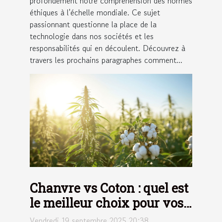
profondément notre compréhension des normes
éthiques à l'échelle mondiale. Ce sujet
passionnant questionne la place de la
technologie dans nos sociétés et les
responsabilités qui en découlent. Découvrez à
travers les prochains paragraphes comment...
Chanvre vs Coton : quel est
le meilleur choix pour vos
draps ?
Vendredi 19 septembre 2025 20:38