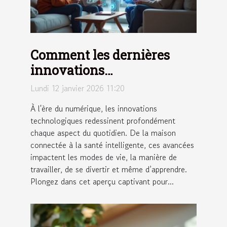
Comment les dernières
innovations
technologiques
Lundi 12 janvier 2026 11:20
transforment-elles notre
À l'ère du numérique, les innovations
quotidien ?
technologiques redessinent profondément
chaque aspect du quotidien. De la maison
connectée à la santé intelligente, ces avancées
impactent les modes de vie, la manière de
travailler, de se divertir et même d’apprendre.
Plongez dans cet aperçu captivant pour...