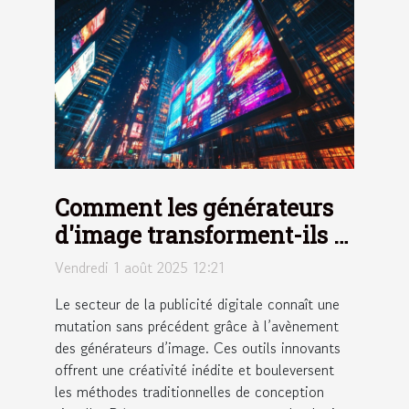
Comment les générateurs
d'image transforment-ils le
secteur de la publicité
Vendredi 1 août 2025 12:21
digitale ?
Le secteur de la publicité digitale connaît une
mutation sans précédent grâce à l’avènement
des générateurs d’image. Ces outils innovants
offrent une créativité inédite et bouleversent
les méthodes traditionnelles de conception