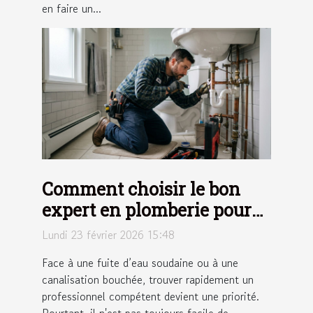
en faire un...
Comment choisir le bon
expert en plomberie pour
vos urgences ?
Lundi 23 février 2026 15:48
Face à une fuite d’eau soudaine ou à une
canalisation bouchée, trouver rapidement un
professionnel compétent devient une priorité.