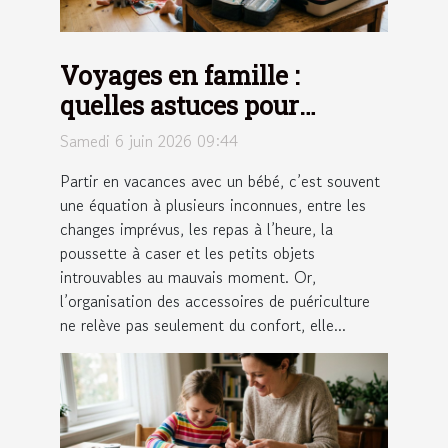
Voyages en famille :
quelles astuces pour
optimiser l’organisation
Samedi 6 juin 2026 09:44
des accessoires de
Partir en vacances avec un bébé, c’est souvent
puériculture ?
une équation à plusieurs inconnues, entre les
changes imprévus, les repas à l’heure, la
poussette à caser et les petits objets
introuvables au mauvais moment. Or,
l’organisation des accessoires de puériculture
ne relève pas seulement du confort, elle...