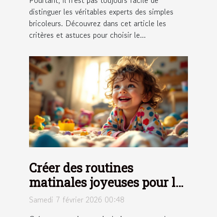
Pourtant, il n'est pas toujours facile de
distinguer les véritables experts des simples
bricoleurs. Découvrez dans cet article les
critères et astuces pour choisir le...
Créer des routines
matinales joyeuses pour les
enfants récalcitrants
Samedi 7 février 2026 00:48