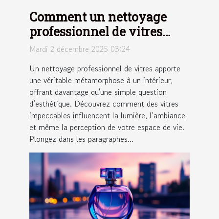
Comment un nettoyage
professionnel de vitres
peut transformer votre
Mardi 2 décembre 2025 03:24
espace de vie ?
Un nettoyage professionnel de vitres apporte
une véritable métamorphose à un intérieur,
offrant davantage qu'une simple question
d’esthétique. Découvrez comment des vitres
impeccables influencent la lumière, l’ambiance
et même la perception de votre espace de vie.
Plongez dans les paragraphes...