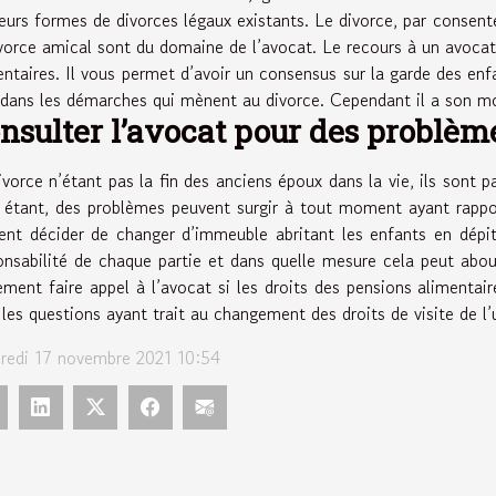
ieurs formes de divorces légaux existants. Le divorce, par consent
ivorce amical sont du domaine de l’avocat. Le recours à un avocat 
entaires. Il vous permet d’avoir un consensus sur la garde des en
 dans les démarches qui mènent au divorce. Cependant il a son mot
nsulter l’avocat pour des problèm
ivorce n’étant pas la fin des anciens époux dans la vie, ils sont p
 étant, des problèmes peuvent surgir à tout moment ayant rapport
ent décider de changer d’immeuble abritant les enfants en dépit d
onsabilité de chaque partie et dans quelle mesure cela peut abou
ement faire appel à l’avocat si les droits des pensions alimentair
 les questions ayant trait au changement des droits de visite de l’
redi 17 novembre 2021 10:54